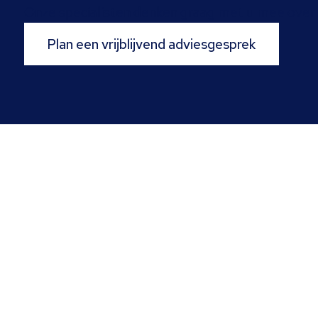
Onze specialisten denken graag met u mee over 
Plan een vrijblijvend adviesgesprek
Contactgegevens
De Kolk 103-105,
8255 PD Swifterbant
0321 745 761