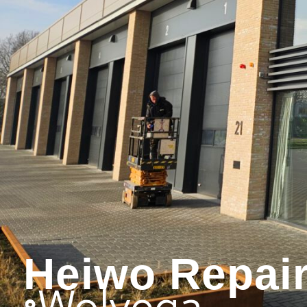
Heiwo Repai
Wolvega