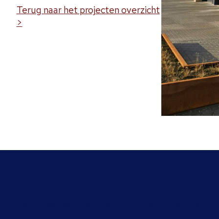
Terug naar het projecten overzicht
>
Benieuwd wat Vierboer voor u kan betekenen?