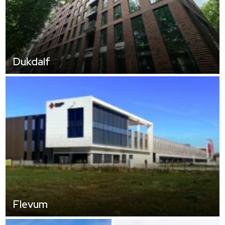
Dukdalf
Flevum